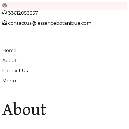
Skip
33612053357
to
contactus@lessencebotanique.com
content
Home
About
Contact Us
Menu
About