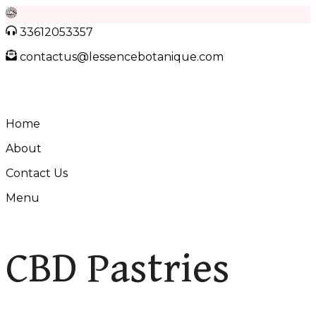
Skip
33612053357
to
contactus@lessencebotanique.com
content
Home
About
Contact Us
Menu
CBD Pastries