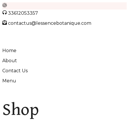
Skip
33612053357
to
contactus@lessencebotanique.com
content
Home
About
Contact Us
Menu
Shop