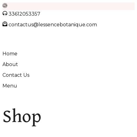
Skip
33612053357
to
contactus@lessencebotanique.com
content
Home
About
Contact Us
Menu
Shop