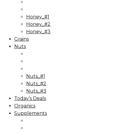
Honey_#1
Honey_#2
Honey_#3
Grains
Nuts
Nuts_#1
Nuts_#2
Nuts_#3
Today’s Deals
Organics
Supplements