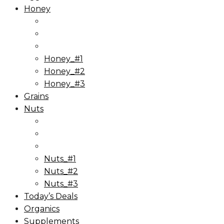
Honey
Honey_#1
Honey_#2
Honey_#3
Grains
Nuts
Nuts_#1
Nuts_#2
Nuts_#3
Today’s Deals
Organics
Supplements